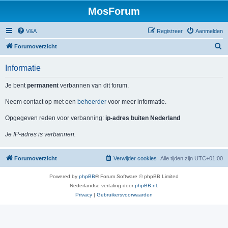
MosForum
V&A
Registreer
Aanmelden
Z
Forumoverzicht
o
Informatie
e
k
Je bent
permanent
verbannen van dit forum.
Neem contact op met een
beheerder
voor meer informatie.
Opgegeven reden voor verbanning:
ip-adres buiten Nederland
Je IP-adres is verbannen.
Forumoverzicht
Verwijder cookies
Alle tijden zijn
UTC+01:00
Powered by
phpBB
® Forum Software © phpBB Limited
Nederlandse vertaling door
phpBB.nl
.
Privacy
|
Gebruikersvoorwaarden