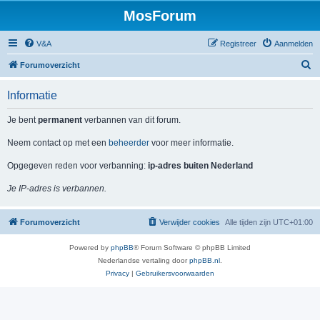
MosForum
V&A
Registreer
Aanmelden
Z
Forumoverzicht
o
Informatie
e
k
Je bent
permanent
verbannen van dit forum.
Neem contact op met een
beheerder
voor meer informatie.
Opgegeven reden voor verbanning:
ip-adres buiten Nederland
Je IP-adres is verbannen.
Forumoverzicht
Verwijder cookies
Alle tijden zijn
UTC+01:00
Powered by
phpBB
® Forum Software © phpBB Limited
Nederlandse vertaling door
phpBB.nl
.
Privacy
|
Gebruikersvoorwaarden