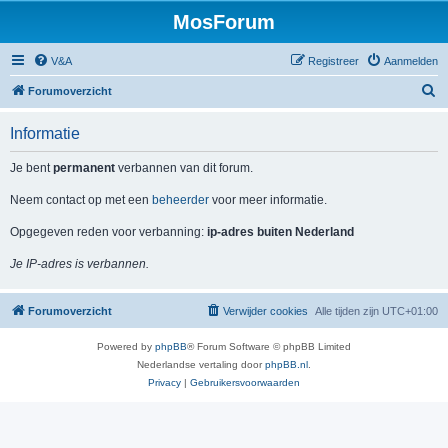
MosForum
V&A
Registreer
Aanmelden
Z
Forumoverzicht
o
Informatie
e
k
Je bent
permanent
verbannen van dit forum.
Neem contact op met een
beheerder
voor meer informatie.
Opgegeven reden voor verbanning:
ip-adres buiten Nederland
Je IP-adres is verbannen.
Forumoverzicht
Verwijder cookies
Alle tijden zijn
UTC+01:00
Powered by
phpBB
® Forum Software © phpBB Limited
Nederlandse vertaling door
phpBB.nl
.
Privacy
|
Gebruikersvoorwaarden