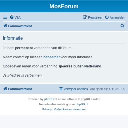
MosForum
V&A
Registreer
Aanmelden
Z
Forumoverzicht
o
Informatie
e
k
Je bent
permanent
verbannen van dit forum.
Neem contact op met een
beheerder
voor meer informatie.
Opgegeven reden voor verbanning:
ip-adres buiten Nederland
Je IP-adres is verbannen.
Forumoverzicht
Verwijder cookies
Alle tijden zijn
UTC+01:00
Powered by
phpBB
® Forum Software © phpBB Limited
Nederlandse vertaling door
phpBB.nl
.
Privacy
|
Gebruikersvoorwaarden