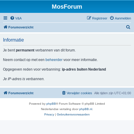
MosForum
V&A
Registreer
Aanmelden
Z
Forumoverzicht
o
Informatie
e
k
Je bent
permanent
verbannen van dit forum.
Neem contact op met een
beheerder
voor meer informatie.
Opgegeven reden voor verbanning:
ip-adres buiten Nederland
Je IP-adres is verbannen.
Forumoverzicht
Verwijder cookies
Alle tijden zijn
UTC+01:00
Powered by
phpBB
® Forum Software © phpBB Limited
Nederlandse vertaling door
phpBB.nl
.
Privacy
|
Gebruikersvoorwaarden