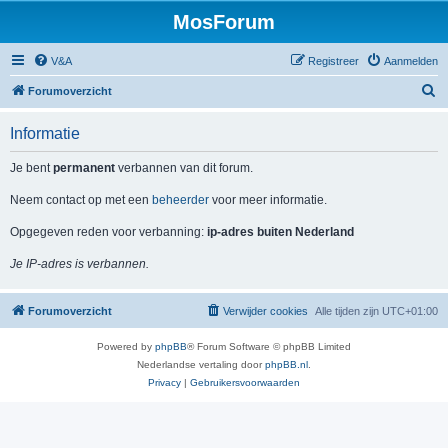
MosForum
V&A
Registreer
Aanmelden
Z
Forumoverzicht
o
Informatie
e
k
Je bent
permanent
verbannen van dit forum.
Neem contact op met een
beheerder
voor meer informatie.
Opgegeven reden voor verbanning:
ip-adres buiten Nederland
Je IP-adres is verbannen.
Forumoverzicht
Verwijder cookies
Alle tijden zijn
UTC+01:00
Powered by
phpBB
® Forum Software © phpBB Limited
Nederlandse vertaling door
phpBB.nl
.
Privacy
|
Gebruikersvoorwaarden