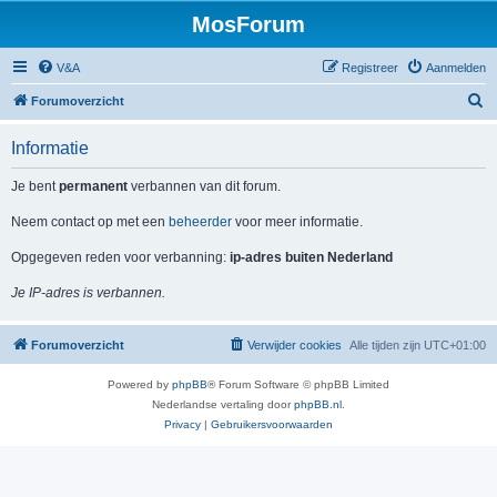
MosForum
V&A
Registreer
Aanmelden
Z
Forumoverzicht
o
Informatie
e
k
Je bent
permanent
verbannen van dit forum.
Neem contact op met een
beheerder
voor meer informatie.
Opgegeven reden voor verbanning:
ip-adres buiten Nederland
Je IP-adres is verbannen.
Forumoverzicht
Verwijder cookies
Alle tijden zijn
UTC+01:00
Powered by
phpBB
® Forum Software © phpBB Limited
Nederlandse vertaling door
phpBB.nl
.
Privacy
|
Gebruikersvoorwaarden