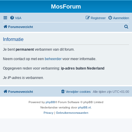
MosForum
V&A
Registreer
Aanmelden
Z
Forumoverzicht
o
Informatie
e
k
Je bent
permanent
verbannen van dit forum.
Neem contact op met een
beheerder
voor meer informatie.
Opgegeven reden voor verbanning:
ip-adres buiten Nederland
Je IP-adres is verbannen.
Forumoverzicht
Verwijder cookies
Alle tijden zijn
UTC+01:00
Powered by
phpBB
® Forum Software © phpBB Limited
Nederlandse vertaling door
phpBB.nl
.
Privacy
|
Gebruikersvoorwaarden