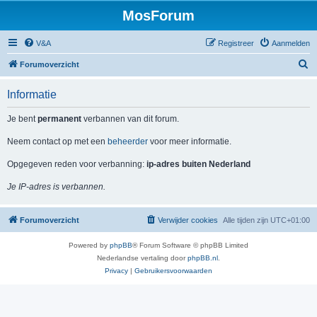
MosForum
V&A
Registreer
Aanmelden
Z
Forumoverzicht
o
Informatie
e
k
Je bent
permanent
verbannen van dit forum.
Neem contact op met een
beheerder
voor meer informatie.
Opgegeven reden voor verbanning:
ip-adres buiten Nederland
Je IP-adres is verbannen.
Forumoverzicht
Verwijder cookies
Alle tijden zijn
UTC+01:00
Powered by
phpBB
® Forum Software © phpBB Limited
Nederlandse vertaling door
phpBB.nl
.
Privacy
|
Gebruikersvoorwaarden