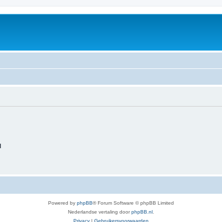
d
Powered by
phpBB
® Forum Software © phpBB Limited
Nederlandse vertaling door
phpBB.nl
.
Privacy
|
Gebruikersvoorwaarden