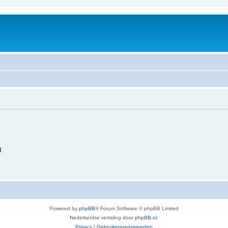
d
Powered by
phpBB
® Forum Software © phpBB Limited
Nederlandse vertaling door
phpBB.nl
.
Privacy
|
Gebruikersvoorwaarden