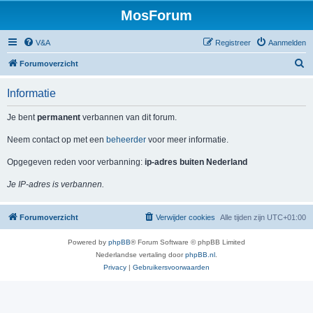
MosForum
V&A
Registreer
Aanmelden
Z
Forumoverzicht
o
Informatie
e
k
Je bent
permanent
verbannen van dit forum.
Neem contact op met een
beheerder
voor meer informatie.
Opgegeven reden voor verbanning:
ip-adres buiten Nederland
Je IP-adres is verbannen.
Forumoverzicht
Verwijder cookies
Alle tijden zijn
UTC+01:00
Powered by
phpBB
® Forum Software © phpBB Limited
Nederlandse vertaling door
phpBB.nl
.
Privacy
|
Gebruikersvoorwaarden