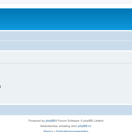
d
Powered by
phpBB
® Forum Software © phpBB Limited
Nederlandse vertaling door
phpBB.nl
.
Privacy
|
Gebruikersvoorwaarden