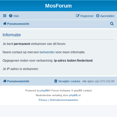
MosForum
V&A
Registreer
Aanmelden
Z
Forumoverzicht
o
Informatie
e
k
Je bent
permanent
verbannen van dit forum.
Neem contact op met een
beheerder
voor meer informatie.
Opgegeven reden voor verbanning:
ip-adres buiten Nederland
Je IP-adres is verbannen.
Forumoverzicht
Verwijder cookies
Alle tijden zijn
UTC+01:00
Powered by
phpBB
® Forum Software © phpBB Limited
Nederlandse vertaling door
phpBB.nl
.
Privacy
|
Gebruikersvoorwaarden