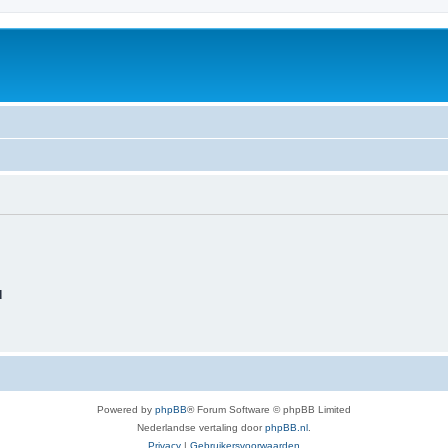
d
Powered by
phpBB
® Forum Software © phpBB Limited
Nederlandse vertaling door
phpBB.nl
.
Privacy
|
Gebruikersvoorwaarden