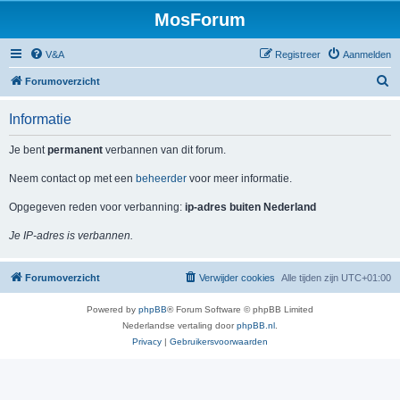
MosForum
V&A
Registreer
Aanmelden
Z
Forumoverzicht
o
Informatie
e
k
Je bent
permanent
verbannen van dit forum.
Neem contact op met een
beheerder
voor meer informatie.
Opgegeven reden voor verbanning:
ip-adres buiten Nederland
Je IP-adres is verbannen.
Forumoverzicht
Verwijder cookies
Alle tijden zijn
UTC+01:00
Powered by
phpBB
® Forum Software © phpBB Limited
Nederlandse vertaling door
phpBB.nl
.
Privacy
|
Gebruikersvoorwaarden