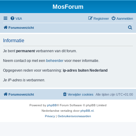
MosForum
V&A
Registreer
Aanmelden
Z
Forumoverzicht
o
Informatie
e
k
Je bent
permanent
verbannen van dit forum.
Neem contact op met een
beheerder
voor meer informatie.
Opgegeven reden voor verbanning:
ip-adres buiten Nederland
Je IP-adres is verbannen.
Forumoverzicht
Verwijder cookies
Alle tijden zijn
UTC+01:00
Powered by
phpBB
® Forum Software © phpBB Limited
Nederlandse vertaling door
phpBB.nl
.
Privacy
|
Gebruikersvoorwaarden