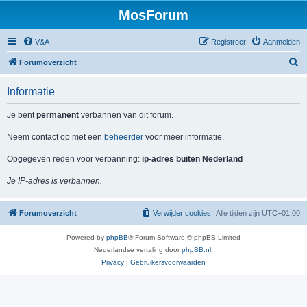
MosForum
V&A
Registreer
Aanmelden
Z
Forumoverzicht
o
Informatie
e
k
Je bent
permanent
verbannen van dit forum.
Neem contact op met een
beheerder
voor meer informatie.
Opgegeven reden voor verbanning:
ip-adres buiten Nederland
Je IP-adres is verbannen.
Forumoverzicht
Verwijder cookies
Alle tijden zijn
UTC+01:00
Powered by
phpBB
® Forum Software © phpBB Limited
Nederlandse vertaling door
phpBB.nl
.
Privacy
|
Gebruikersvoorwaarden