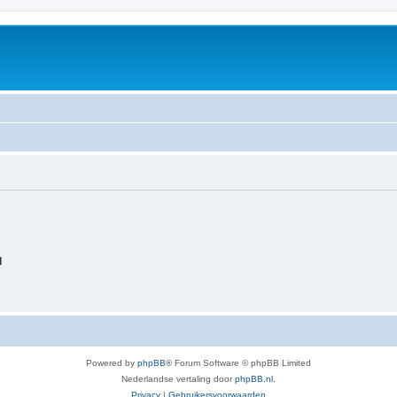
d
Powered by
phpBB
® Forum Software © phpBB Limited
Nederlandse vertaling door
phpBB.nl
.
Privacy
|
Gebruikersvoorwaarden