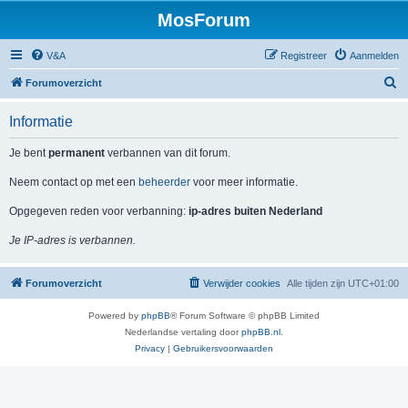
MosForum
V&A
Registreer
Aanmelden
Z
Forumoverzicht
o
Informatie
e
k
Je bent
permanent
verbannen van dit forum.
Neem contact op met een
beheerder
voor meer informatie.
Opgegeven reden voor verbanning:
ip-adres buiten Nederland
Je IP-adres is verbannen.
Forumoverzicht
Verwijder cookies
Alle tijden zijn
UTC+01:00
Powered by
phpBB
® Forum Software © phpBB Limited
Nederlandse vertaling door
phpBB.nl
.
Privacy
|
Gebruikersvoorwaarden