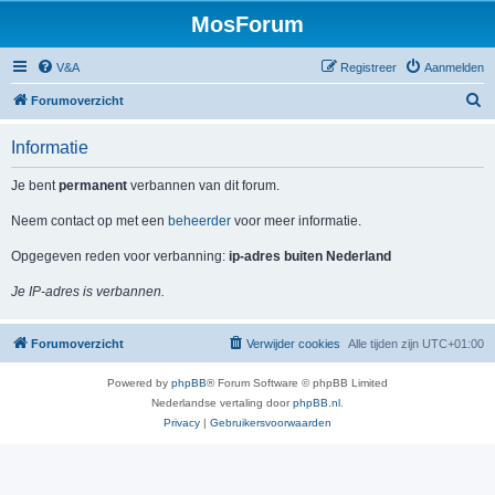
MosForum
V&A
Registreer
Aanmelden
Z
Forumoverzicht
o
Informatie
e
k
Je bent
permanent
verbannen van dit forum.
Neem contact op met een
beheerder
voor meer informatie.
Opgegeven reden voor verbanning:
ip-adres buiten Nederland
Je IP-adres is verbannen.
Forumoverzicht
Verwijder cookies
Alle tijden zijn
UTC+01:00
Powered by
phpBB
® Forum Software © phpBB Limited
Nederlandse vertaling door
phpBB.nl
.
Privacy
|
Gebruikersvoorwaarden