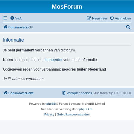
MosForum
V&A
Registreer
Aanmelden
Z
Forumoverzicht
o
Informatie
e
k
Je bent
permanent
verbannen van dit forum.
Neem contact op met een
beheerder
voor meer informatie.
Opgegeven reden voor verbanning:
ip-adres buiten Nederland
Je IP-adres is verbannen.
Forumoverzicht
Verwijder cookies
Alle tijden zijn
UTC+01:00
Powered by
phpBB
® Forum Software © phpBB Limited
Nederlandse vertaling door
phpBB.nl
.
Privacy
|
Gebruikersvoorwaarden