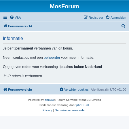
MosForum
V&A
Registreer
Aanmelden
Z
Forumoverzicht
o
Informatie
e
k
Je bent
permanent
verbannen van dit forum.
Neem contact op met een
beheerder
voor meer informatie.
Opgegeven reden voor verbanning:
ip-adres buiten Nederland
Je IP-adres is verbannen.
Forumoverzicht
Verwijder cookies
Alle tijden zijn
UTC+01:00
Powered by
phpBB
® Forum Software © phpBB Limited
Nederlandse vertaling door
phpBB.nl
.
Privacy
|
Gebruikersvoorwaarden