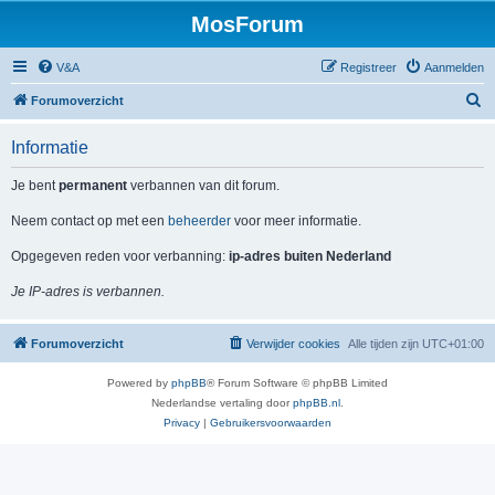
MosForum
V&A
Registreer
Aanmelden
Z
Forumoverzicht
o
Informatie
e
k
Je bent
permanent
verbannen van dit forum.
Neem contact op met een
beheerder
voor meer informatie.
Opgegeven reden voor verbanning:
ip-adres buiten Nederland
Je IP-adres is verbannen.
Forumoverzicht
Verwijder cookies
Alle tijden zijn
UTC+01:00
Powered by
phpBB
® Forum Software © phpBB Limited
Nederlandse vertaling door
phpBB.nl
.
Privacy
|
Gebruikersvoorwaarden