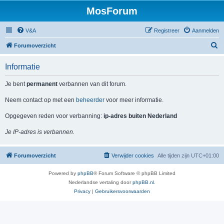
MosForum
V&A
Registreer
Aanmelden
Z
Forumoverzicht
o
Informatie
e
k
Je bent
permanent
verbannen van dit forum.
Neem contact op met een
beheerder
voor meer informatie.
Opgegeven reden voor verbanning:
ip-adres buiten Nederland
Je IP-adres is verbannen.
Forumoverzicht
Verwijder cookies
Alle tijden zijn
UTC+01:00
Powered by
phpBB
® Forum Software © phpBB Limited
Nederlandse vertaling door
phpBB.nl
.
Privacy
|
Gebruikersvoorwaarden