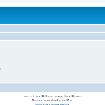
d
Powered by
phpBB
® Forum Software © phpBB Limited
Nederlandse vertaling door
phpBB.nl
.
Privacy
|
Gebruikersvoorwaarden