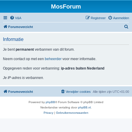
MosForum
V&A
Registreer
Aanmelden
Z
Forumoverzicht
o
Informatie
e
k
Je bent
permanent
verbannen van dit forum.
Neem contact op met een
beheerder
voor meer informatie.
Opgegeven reden voor verbanning:
ip-adres buiten Nederland
Je IP-adres is verbannen.
Forumoverzicht
Verwijder cookies
Alle tijden zijn
UTC+01:00
Powered by
phpBB
® Forum Software © phpBB Limited
Nederlandse vertaling door
phpBB.nl
.
Privacy
|
Gebruikersvoorwaarden