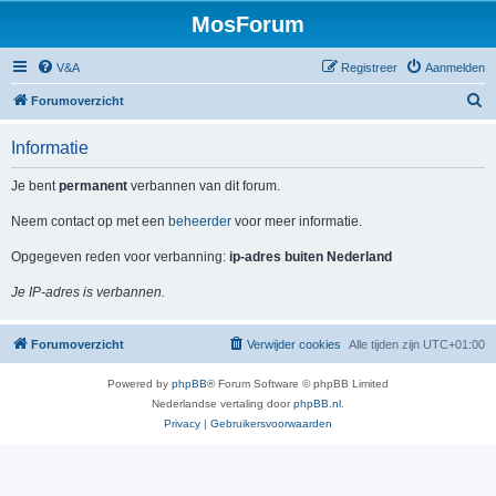
MosForum
V&A
Registreer
Aanmelden
Z
Forumoverzicht
o
Informatie
e
k
Je bent
permanent
verbannen van dit forum.
Neem contact op met een
beheerder
voor meer informatie.
Opgegeven reden voor verbanning:
ip-adres buiten Nederland
Je IP-adres is verbannen.
Forumoverzicht
Verwijder cookies
Alle tijden zijn
UTC+01:00
Powered by
phpBB
® Forum Software © phpBB Limited
Nederlandse vertaling door
phpBB.nl
.
Privacy
|
Gebruikersvoorwaarden