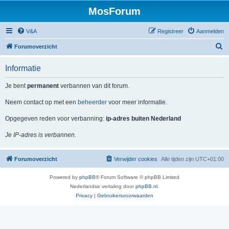
MosForum
V&A
Registreer
Aanmelden
Z
Forumoverzicht
o
Informatie
e
k
Je bent
permanent
verbannen van dit forum.
Neem contact op met een
beheerder
voor meer informatie.
Opgegeven reden voor verbanning:
ip-adres buiten Nederland
Je IP-adres is verbannen.
Forumoverzicht
Verwijder cookies
Alle tijden zijn
UTC+01:00
Powered by
phpBB
® Forum Software © phpBB Limited
Nederlandse vertaling door
phpBB.nl
.
Privacy
|
Gebruikersvoorwaarden