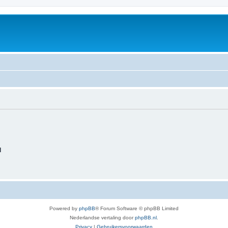
d
Powered by
phpBB
® Forum Software © phpBB Limited
Nederlandse vertaling door
phpBB.nl
.
Privacy
|
Gebruikersvoorwaarden