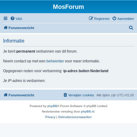
MosForum
V&A
Registreer
Aanmelden
Z
Forumoverzicht
o
Informatie
e
k
Je bent
permanent
verbannen van dit forum.
Neem contact op met een
beheerder
voor meer informatie.
Opgegeven reden voor verbanning:
ip-adres buiten Nederland
Je IP-adres is verbannen.
Forumoverzicht
Verwijder cookies
Alle tijden zijn
UTC+01:00
Powered by
phpBB
® Forum Software © phpBB Limited
Nederlandse vertaling door
phpBB.nl
.
Privacy
|
Gebruikersvoorwaarden