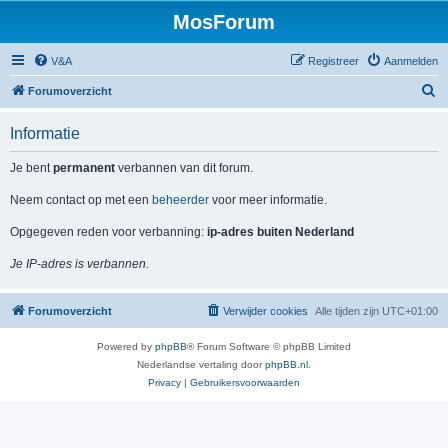
MosForum
V&A
Registreer
Aanmelden
Z
Forumoverzicht
o
Informatie
e
k
Je bent
permanent
verbannen van dit forum.
Neem contact op met een
beheerder
voor meer informatie.
Opgegeven reden voor verbanning:
ip-adres buiten Nederland
Je IP-adres is verbannen.
Forumoverzicht
Verwijder cookies
Alle tijden zijn
UTC+01:00
Powered by
phpBB
® Forum Software © phpBB Limited
Nederlandse vertaling door
phpBB.nl
.
Privacy
|
Gebruikersvoorwaarden