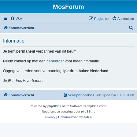
MosForum
V&A
Registreer
Aanmelden
Z
Forumoverzicht
o
Informatie
e
k
Je bent
permanent
verbannen van dit forum.
Neem contact op met een
beheerder
voor meer informatie.
Opgegeven reden voor verbanning:
ip-adres buiten Nederland
Je IP-adres is verbannen.
Forumoverzicht
Verwijder cookies
Alle tijden zijn
UTC+01:00
Powered by
phpBB
® Forum Software © phpBB Limited
Nederlandse vertaling door
phpBB.nl
.
Privacy
|
Gebruikersvoorwaarden