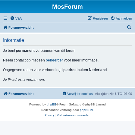
MosForum
V&A
Registreer
Aanmelden
Z
Forumoverzicht
o
Informatie
e
k
Je bent
permanent
verbannen van dit forum.
Neem contact op met een
beheerder
voor meer informatie.
Opgegeven reden voor verbanning:
ip-adres buiten Nederland
Je IP-adres is verbannen.
Forumoverzicht
Verwijder cookies
Alle tijden zijn
UTC+01:00
Powered by
phpBB
® Forum Software © phpBB Limited
Nederlandse vertaling door
phpBB.nl
.
Privacy
|
Gebruikersvoorwaarden