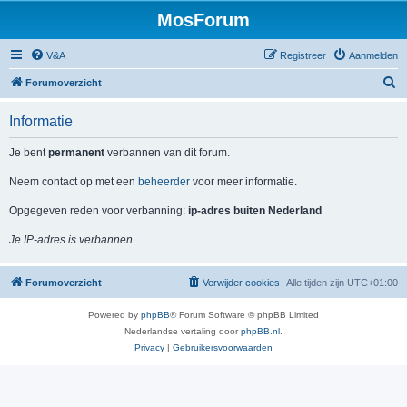
MosForum
V&A
Registreer
Aanmelden
Z
Forumoverzicht
o
Informatie
e
k
Je bent
permanent
verbannen van dit forum.
Neem contact op met een
beheerder
voor meer informatie.
Opgegeven reden voor verbanning:
ip-adres buiten Nederland
Je IP-adres is verbannen.
Forumoverzicht
Verwijder cookies
Alle tijden zijn
UTC+01:00
Powered by
phpBB
® Forum Software © phpBB Limited
Nederlandse vertaling door
phpBB.nl
.
Privacy
|
Gebruikersvoorwaarden