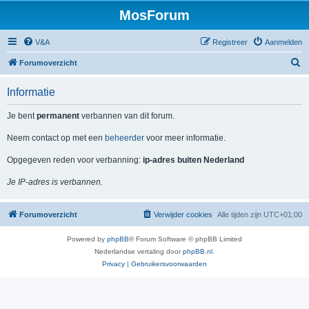
MosForum
V&A
Registreer
Aanmelden
Z
Forumoverzicht
o
Informatie
e
k
Je bent
permanent
verbannen van dit forum.
Neem contact op met een
beheerder
voor meer informatie.
Opgegeven reden voor verbanning:
ip-adres buiten Nederland
Je IP-adres is verbannen.
Forumoverzicht
Verwijder cookies
Alle tijden zijn
UTC+01:00
Powered by
phpBB
® Forum Software © phpBB Limited
Nederlandse vertaling door
phpBB.nl
.
Privacy
|
Gebruikersvoorwaarden