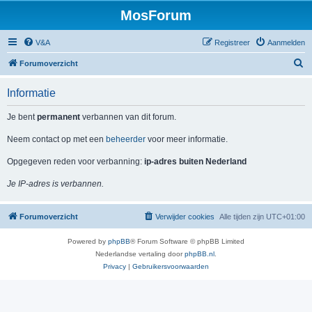
MosForum
V&A
Registreer
Aanmelden
Z
Forumoverzicht
o
Informatie
e
k
Je bent
permanent
verbannen van dit forum.
Neem contact op met een
beheerder
voor meer informatie.
Opgegeven reden voor verbanning:
ip-adres buiten Nederland
Je IP-adres is verbannen.
Forumoverzicht
Verwijder cookies
Alle tijden zijn
UTC+01:00
Powered by
phpBB
® Forum Software © phpBB Limited
Nederlandse vertaling door
phpBB.nl
.
Privacy
|
Gebruikersvoorwaarden