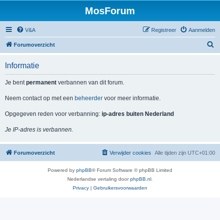
MosForum
V&A
Registreer
Aanmelden
Z
Forumoverzicht
o
Informatie
e
k
Je bent
permanent
verbannen van dit forum.
Neem contact op met een
beheerder
voor meer informatie.
Opgegeven reden voor verbanning:
ip-adres buiten Nederland
Je IP-adres is verbannen.
Forumoverzicht
Verwijder cookies
Alle tijden zijn
UTC+01:00
Powered by
phpBB
® Forum Software © phpBB Limited
Nederlandse vertaling door
phpBB.nl
.
Privacy
|
Gebruikersvoorwaarden