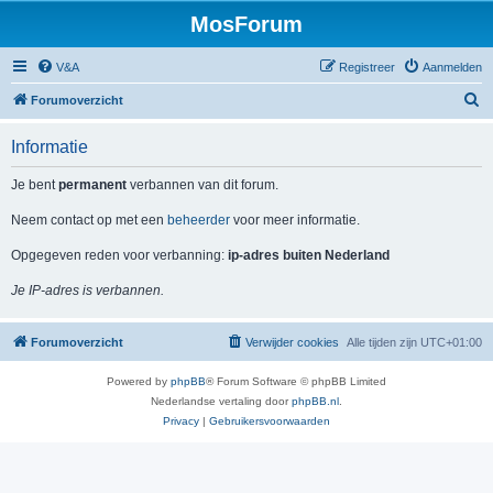
MosForum
V&A
Registreer
Aanmelden
Z
Forumoverzicht
o
Informatie
e
k
Je bent
permanent
verbannen van dit forum.
Neem contact op met een
beheerder
voor meer informatie.
Opgegeven reden voor verbanning:
ip-adres buiten Nederland
Je IP-adres is verbannen.
Forumoverzicht
Verwijder cookies
Alle tijden zijn
UTC+01:00
Powered by
phpBB
® Forum Software © phpBB Limited
Nederlandse vertaling door
phpBB.nl
.
Privacy
|
Gebruikersvoorwaarden