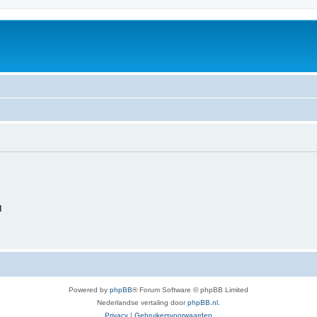
d
Powered by
phpBB
® Forum Software © phpBB Limited
Nederlandse vertaling door
phpBB.nl
.
Privacy
|
Gebruikersvoorwaarden