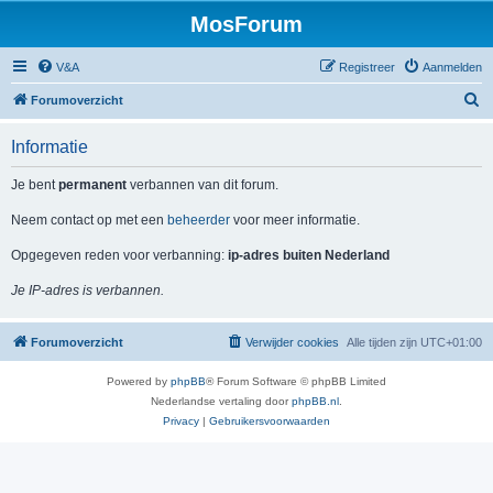
MosForum
V&A
Registreer
Aanmelden
Z
Forumoverzicht
o
Informatie
e
k
Je bent
permanent
verbannen van dit forum.
Neem contact op met een
beheerder
voor meer informatie.
Opgegeven reden voor verbanning:
ip-adres buiten Nederland
Je IP-adres is verbannen.
Forumoverzicht
Verwijder cookies
Alle tijden zijn
UTC+01:00
Powered by
phpBB
® Forum Software © phpBB Limited
Nederlandse vertaling door
phpBB.nl
.
Privacy
|
Gebruikersvoorwaarden