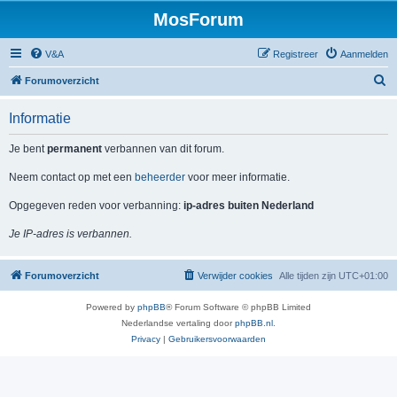
MosForum
V&A
Registreer
Aanmelden
Z
Forumoverzicht
o
Informatie
e
k
Je bent
permanent
verbannen van dit forum.
Neem contact op met een
beheerder
voor meer informatie.
Opgegeven reden voor verbanning:
ip-adres buiten Nederland
Je IP-adres is verbannen.
Forumoverzicht
Verwijder cookies
Alle tijden zijn
UTC+01:00
Powered by
phpBB
® Forum Software © phpBB Limited
Nederlandse vertaling door
phpBB.nl
.
Privacy
|
Gebruikersvoorwaarden