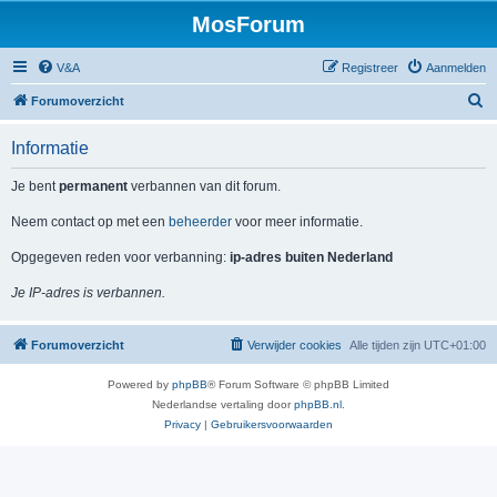
MosForum
V&A
Registreer
Aanmelden
Z
Forumoverzicht
o
Informatie
e
k
Je bent
permanent
verbannen van dit forum.
Neem contact op met een
beheerder
voor meer informatie.
Opgegeven reden voor verbanning:
ip-adres buiten Nederland
Je IP-adres is verbannen.
Forumoverzicht
Verwijder cookies
Alle tijden zijn
UTC+01:00
Powered by
phpBB
® Forum Software © phpBB Limited
Nederlandse vertaling door
phpBB.nl
.
Privacy
|
Gebruikersvoorwaarden