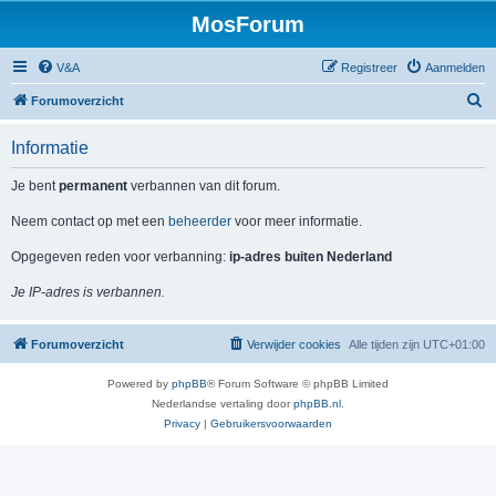
MosForum
V&A
Registreer
Aanmelden
Z
Forumoverzicht
o
Informatie
e
k
Je bent
permanent
verbannen van dit forum.
Neem contact op met een
beheerder
voor meer informatie.
Opgegeven reden voor verbanning:
ip-adres buiten Nederland
Je IP-adres is verbannen.
Forumoverzicht
Verwijder cookies
Alle tijden zijn
UTC+01:00
Powered by
phpBB
® Forum Software © phpBB Limited
Nederlandse vertaling door
phpBB.nl
.
Privacy
|
Gebruikersvoorwaarden