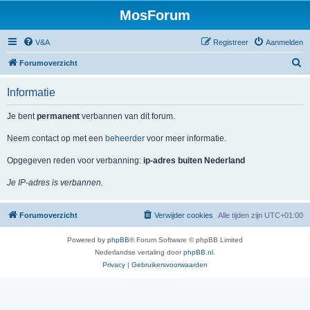
MosForum
V&A
Registreer
Aanmelden
Z
Forumoverzicht
o
Informatie
e
k
Je bent
permanent
verbannen van dit forum.
Neem contact op met een
beheerder
voor meer informatie.
Opgegeven reden voor verbanning:
ip-adres buiten Nederland
Je IP-adres is verbannen.
Forumoverzicht
Verwijder cookies
Alle tijden zijn
UTC+01:00
Powered by
phpBB
® Forum Software © phpBB Limited
Nederlandse vertaling door
phpBB.nl
.
Privacy
|
Gebruikersvoorwaarden