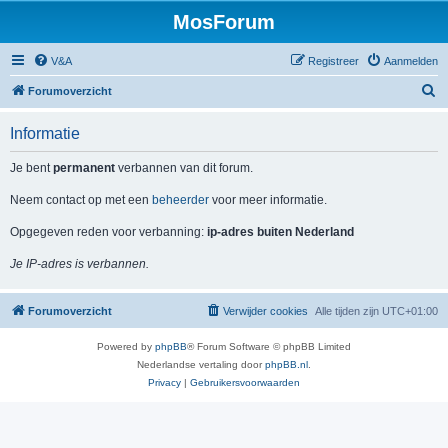
MosForum
V&A
Registreer
Aanmelden
Z
Forumoverzicht
o
Informatie
e
k
Je bent
permanent
verbannen van dit forum.
Neem contact op met een
beheerder
voor meer informatie.
Opgegeven reden voor verbanning:
ip-adres buiten Nederland
Je IP-adres is verbannen.
Forumoverzicht
Verwijder cookies
Alle tijden zijn
UTC+01:00
Powered by
phpBB
® Forum Software © phpBB Limited
Nederlandse vertaling door
phpBB.nl
.
Privacy
|
Gebruikersvoorwaarden