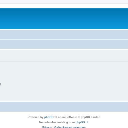
d
Powered by
phpBB
® Forum Software © phpBB Limited
Nederlandse vertaling door
phpBB.nl
.
Privacy
|
Gebruikersvoorwaarden