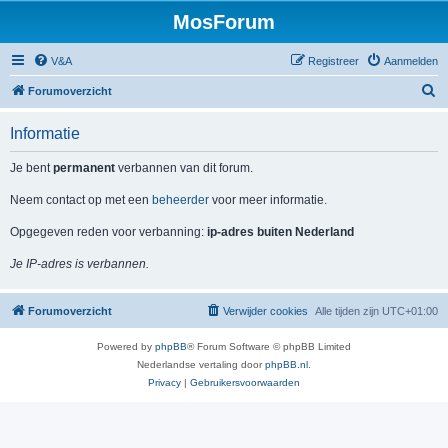
MosForum
V&A
Registreer
Aanmelden
Z
Forumoverzicht
o
Informatie
e
k
Je bent
permanent
verbannen van dit forum.
Neem contact op met een
beheerder
voor meer informatie.
Opgegeven reden voor verbanning:
ip-adres buiten Nederland
Je IP-adres is verbannen.
Forumoverzicht
Verwijder cookies
Alle tijden zijn
UTC+01:00
Powered by
phpBB
® Forum Software © phpBB Limited
Nederlandse vertaling door
phpBB.nl
.
Privacy
|
Gebruikersvoorwaarden