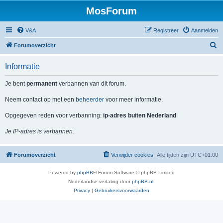
MosForum
V&A
Registreer
Aanmelden
Z
Forumoverzicht
o
Informatie
e
k
Je bent
permanent
verbannen van dit forum.
Neem contact op met een
beheerder
voor meer informatie.
Opgegeven reden voor verbanning:
ip-adres buiten Nederland
Je IP-adres is verbannen.
Forumoverzicht
Verwijder cookies
Alle tijden zijn
UTC+01:00
Powered by
phpBB
® Forum Software © phpBB Limited
Nederlandse vertaling door
phpBB.nl
.
Privacy
|
Gebruikersvoorwaarden