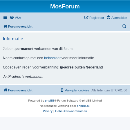
MosForum
V&A
Registreer
Aanmelden
Z
Forumoverzicht
o
Informatie
e
k
Je bent
permanent
verbannen van dit forum.
Neem contact op met een
beheerder
voor meer informatie.
Opgegeven reden voor verbanning:
ip-adres buiten Nederland
Je IP-adres is verbannen.
Forumoverzicht
Verwijder cookies
Alle tijden zijn
UTC+01:00
Powered by
phpBB
® Forum Software © phpBB Limited
Nederlandse vertaling door
phpBB.nl
.
Privacy
|
Gebruikersvoorwaarden